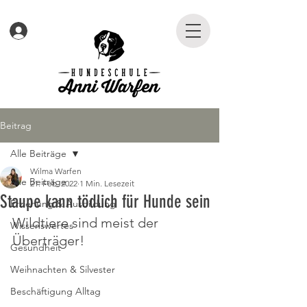
Beitrag
Alle Beiträge
Wilma Warfen
Alle Beiträge
21. Feb. 2022
1 Min. Lesezeit
Staupe kann tödlich für Hunde sein
Erziehung & Ausbildung
Wildtiere sind meist der 
Wissenswertes
Überträger!
Gesundheit
Weihnachten & Silvester
Beschäftigung Alltag