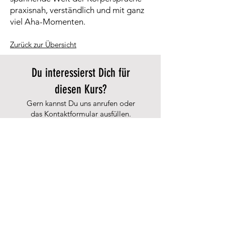
praxisnah, verständlich und mit ganz
viel Aha-Momenten.
Zurück zur Übersicht
Du interessierst Dich für
diesen Kurs?
Gern kannst Du uns anrufen oder
das Kontaktformular ausfüllen.
Wir freuen uns darauf, Dich und
Deinen Hund mit in die Gruppe
aufzunehmen.
JETZT KONTAKTIEREN
Informationen
Impressum
Datenschutzerklärung