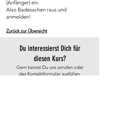
(Anfänger) ein.
Also Badesachen raus und
anmelden!
Zurück zur Übersicht
Du interessierst Dich für
diesen Kurs?
Gern kannst Du uns anrufen oder
das Kontaktformular ausfüllen.
Wir freuen uns darauf, Dich und
Deinen Hund mit in die Gruppe
aufzunehmen.
JETZT KONTAKTIEREN
Informationen
Impressum
Datenschutzerklärung