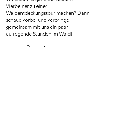
Vierbeiner zu einer
Waldentdeckungstour machen? Dann
schaue vorbei und verbringe
gemeinsam mit uns ein paar
aufregende Stunden im Wald!
zurück zur Übersicht
Du interessierst Dich für
diesen Kurs?
Gern kannst Du uns anrufen oder
das Kontaktformular ausfüllen.
Wir freuen uns darauf, Dich und
Deinen Hund mit in die Gruppe
aufzunehmen.
JETZT KONTAKTIEREN