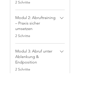
.
2 Schritte
Modul 2: Abruftraining
– Praxis sicher
umsetzen
.
2 Schritte
Modul 3: Abruf unter
Ablenkung &
Endposition
.
2 Schritte
Modul 4: Abruf
festigen &
Endposition
integrieren
.
2 Schritte