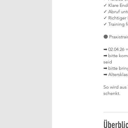
✓ Klare End
✓ Abruf unte
✓ Richtiger
✓ Training f
🟠 Praxistrai
➡ 02.04.26 
➡ bitte kom
seid
➡ bitte brin
➡ Alterskla
So wird aus 
schenkt.
Überbli