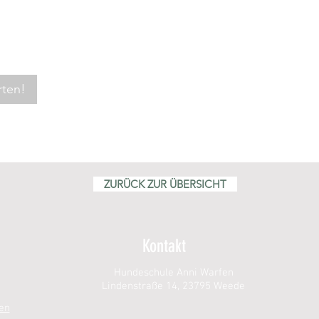
rten!
ZURÜCK ZUR ÜBERSICHT
Kontakt
Hundeschule Anni Warfen
Lindenstraße 14, 23795 Weede
en