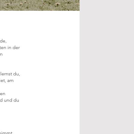
nde,
en in der
en
lernst du,
iet, am
den
rd und du
 nimmt