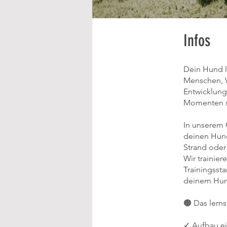
Infos
Dein Hund lä
Menschen, W
Entwicklung
Momenten s
In unserem 
deinen Hund
Strand oder 
Wir trainie
Trainingsst
deinem Hund
🟠 Das lerns
✓ Aufbau ei