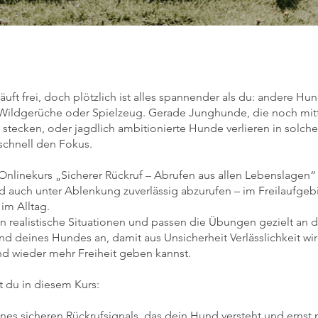
uft frei, doch plötzlich ist alles spannender als du: andere Hu
ildgerüche oder Spielzeug. Gerade Junghunde, die noch mitt
 stecken, oder jagdlich ambitionierte Hunde verlieren in solch
chnell den Fokus.
Onlinekurs „Sicherer Rückruf – Abrufen aus allen Lebenslagen“ 
 auch unter Ablenkung zuverlässig abzurufen – im Freilaufgeb
im Alltag.
ren realistische Situationen und passen die Übungen gezielt an 
and deines Hundes an, damit aus Unsicherheit Verlässlichkeit wi
 wieder mehr Freiheit geben kannst.
t du in diesem Kurs:
nes sicheren Rückrufsignals, das dein Hund versteht und ernst