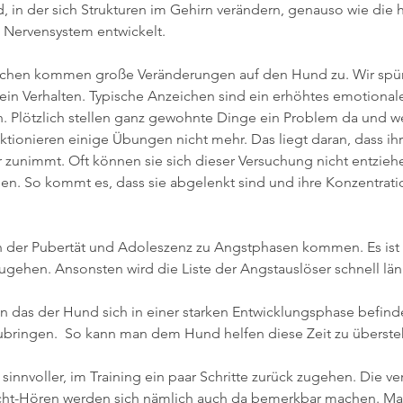
in der sich Strukturen im Gehirn verändern, genauso wie die 
s Nervensystem entwickelt.
chen kommen große Veränderungen auf den Hund zu. Wir spür
in Verhalten. Typische Anzeichen sind ein erhöhtes emotionale
en. Plötzlich stellen ganz gewohnte Dinge ein Problem da und w
tionieren einige Übungen nicht mehr. Das liegt daran, dass ihr 
zunimmt. Oft können sie sich dieser Versuchung nicht entzie
. So kommt es, dass sie abgelenkt sind und ihre Konzentratio
 der Pubertät und Adoleszenz zu Angstphasen kommen. Es ist 
gehen. Ansonsten wird die Liste der Angstauslöser schnell län
das der Hund sich in einer starken Entwicklungsphase befindet
fzubringen.  So kann man dem Hund helfen diese Zeit zu überste
so sinnvoller, im Training ein paar Schritte zurück zugehen. Die v
ht-Hören werden sich nämlich auch da bemerkbar machen. Ma