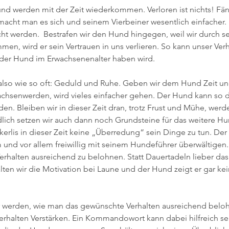
 und werden mit der Zeit wiederkommen. Verloren ist nichts! Fä
 macht man es sich und seinem Vierbeiner wesentlich einfacher.
cht werden.  Bestrafen wir den Hund hingegen, weil wir durch s
n, wird er sein Vertrauen in uns verlieren. So kann unser Verh
 der Hund im Erwachsenenalter haben wird.
also wie so oft: Geduld und Ruhe. Geben wir dem Hund Zeit un
senwerden, wird vieles einfacher gehen. Der Hund kann so di
n. Bleiben wir in dieser Zeit dran, trotz Frust und Mühe, werden
lich setzen wir auch dann noch Grundsteine für das weitere H
erlis in dieser Zeit keine „Überredung“ sein Dinge zu tun. Der
und vor allem freiwillig mit seinem Hundeführer überwältigen. 
Verhalten ausreichend zu belohnen. Statt Dauertadeln lieber da
lten wir die Motivation bei Laune und der Hund zeigt er gar ke
r werden, wie man das gewünschte Verhalten ausreichend belohn
Verhalten Verstärken. Ein Kommandowort kann dabei hilfreich sein.