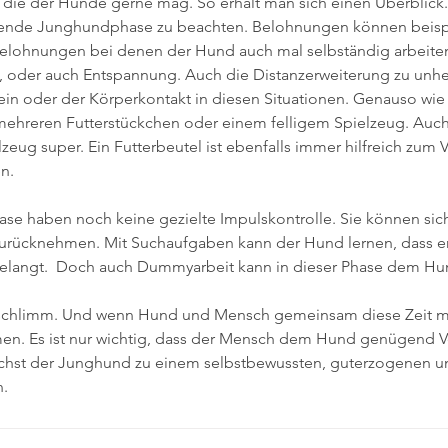
, die der Hunde gerne mag. So erhält man sich einen Überblick. 
hende Junghundphase zu beachten. Belohnungen können beisp
Belohnungen bei denen der Hund auch mal selbständig arbeiten 
, oder auch Entspannung. Auch die Distanzerweiterung zu unh
in oder der Körperkontakt in diesen Situationen. Genauso wie
ehreren Futterstückchen oder einem felligem Spielzeug. Auch
eug super. Ein Futterbeutel ist ebenfalls immer hilfreich zum V
n.
ase haben noch keine gezielte Impulskontrolle. Sie können sich
 zurücknehmen. Mit Suchaufgaben kann der Hund lernen, dass e
gelangt.  Doch auch Dummyarbeit kann in dieser Phase dem Hu
so schlimm. Und wenn Hund und Mensch gemeinsam diese Zeit m
en. Es ist nur wichtig, dass der Mensch dem Hund genügend V
chst der Junghund zu einem selbstbewussten, guterzogenen un
n.