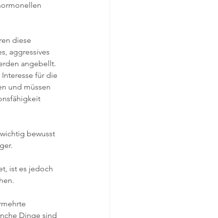
hormonellen 
en diese 
s, aggressives 
erden angebellt. 
Interesse für die 
hen und müssen 
nsfähigkeit 
wichtig bewusst 
ger.
, ist es jedoch 
hen.
ermehrte 
nche Dinge sind 