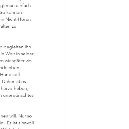
ngt man einfach 
 So können 
ein Nicht-Hören 
alten zu 
d begleiten ihn 
e Welt in seiner 
 wir später viel 
undeleben. 
 Hund soll 
 Daher ist es 
s hervorheben, 
in unerwünschtes 
en will. Nur so 
  Es ist sinnvoll 