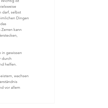
Wichtig ist  
ielsweise 
darf, selbst 
eimlichen Dingen 
 das 
 Zerren kann 
erstecken, 
 in gewissen 
r durch 
nd helfen.
eistern, wachsen 
erständnis 
d vor allem 