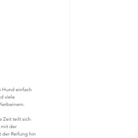
e Hund einfach 
d viele 
Vierbeinern.
eit teilt sich 
 mit der 
 der Reifung hin 